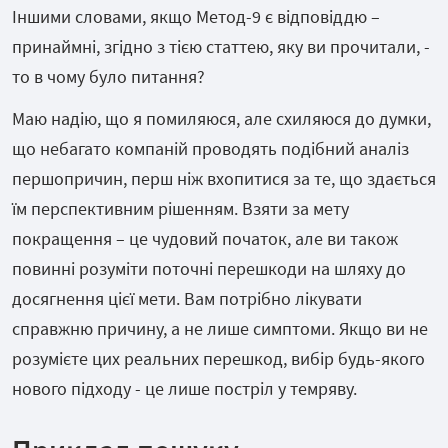
Іншими словами, якщо Метод-9 є відповіддю –
принаймні, згідно з тією статтею, яку ви прочитали, -
то в чому було питання?
Маю надію, що я помиляюся, але схиляюся до думки,
що небагато компаній проводять подібний аналіз
першопричин, перш ніж вхопитися за те, що здається
їм перспективним рішенням. Взяти за мету
покращення – це чудовий початок, але ви також
повинні розуміти поточні перешкоди на шляху до
досягнення цієї мети. Вам потрібно лікувати
справжню причину, а не лише симптоми. Якщо ви не
розумієте цих реальних перешкод, вибір будь-якого
нового підходу - це лише постріл у темряву.