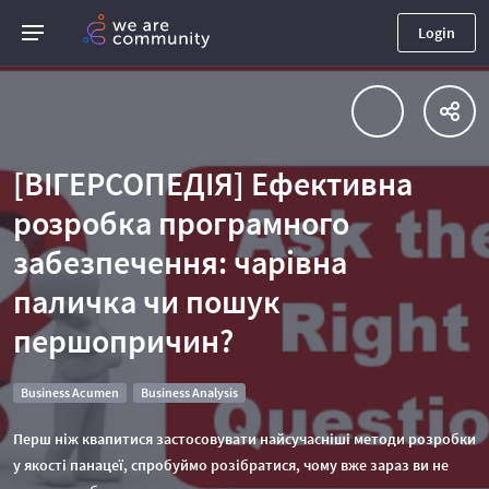
Login
[ВІГЕРСОПЕДІЯ] Ефективна
розробка програмного
забезпечення: чарівна
паличка чи пошук
першопричин?
Business Acumen
Business Analysis
Перш ніж квапитися застосовувати найсучасніші методи розробки
у якості панацеї, спробуймо розібратися, чому вже зараз ви не