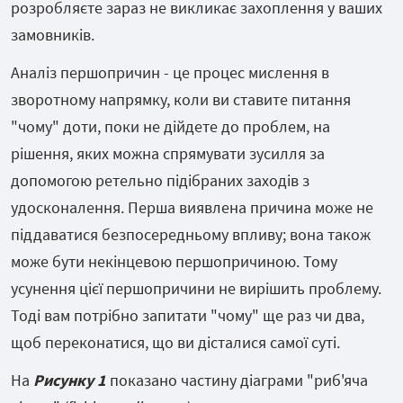
розробляєте зараз не викликає захоплення у ваших
замовників.
Аналіз першопричин - це процес мислення в
зворотному напрямку, коли ви ставите питання
"чому" доти, поки не дійдете до проблем, на
рішення, яких можна спрямувати зусилля за
допомогою ретельно підібраних заходів з
удосконалення. Перша виявлена причина може не
піддаватися безпосередньому впливу; вона також
може бути некінцевою
першопричиною. Тому
усунення цієї першопричини не вирішить проблему.
Тоді вам потрібно запитати "чому" ще раз чи два,
щоб переконатися, що ви дісталися самої суті.
На
Р
исунку 1
показано частину діаграми "риб'яча