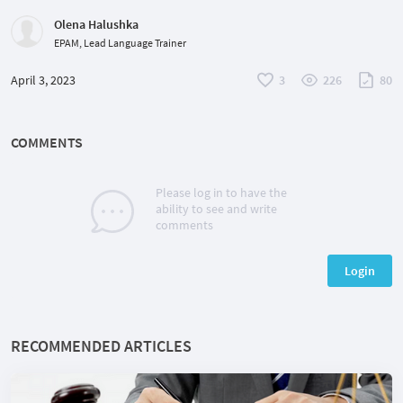
Olena Halushka
EPAM, Lead Language Trainer
April 3, 2023
3
226
80
COMMENTS
Please log in to have the
ability to see and write
comments
Login
RECOMMENDED ARTICLES