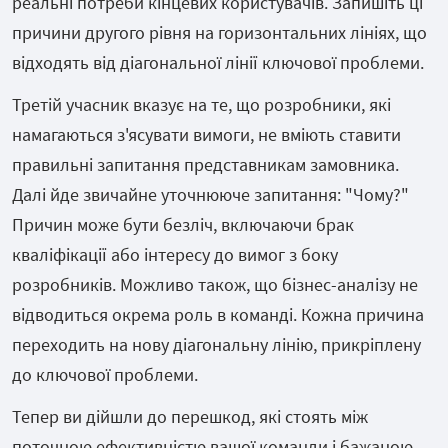
реальні потреби кінцевих користувачів. Запишіть ці
причини другого рівня на горизонтальних лініях, що
відходять від діагональної лінії ключової проблеми.
Третій учасник вказує на те, що розробники, які
намагаються з'ясувати вимоги, не вміють ставити
правильні запитання представникам замовника.
Далі йде звичайне уточнююче запитання: "Чому?"
Причин може бути безліч, включаючи брак
кваліфікації або інтересу до вимог з боку
розробників. Можливо також, що бізнес-аналізу не
відводиться окрема роль в команді. Кожна причина
переходить на нову діагональну лінію, прикріплену
до ключової проблеми.
Тепер ви дійшли до перешкод, які стоять між
поточною ефективністю вашої команди і бажаною.