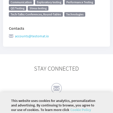
Communication
Exploratory testing
Performance Testing
QE/Testing
Stress testing
Tech-Talks: Conferences, Round-Tables
Technologies
Contacts
accounts@testomat.io
STAY CONNECTED
This website uses cookies for analytics, personalization
and advertising. By continuing to browse, you agree to
our use of cookies. To learn more click
Cookie Policy
©
2026 COMMUNITY COMPANY. ALL RIGHTS