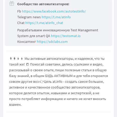
Сообщество автоматизаторов:
Fb
https://www.facebook.com/autotestinfo/
Telegram news
https://t.me/atinfo
Chat
https://t.me/atinfo_chat
Разрабатываем инновационную Test Management
System для smart QA
https://testomat.io
Консалтинг
https://sdclabs.сom
👨‍👩‍👦‍👦 Мы активные автоматизаторы, и надеемся, что ты
такой же! 📒 Помогай советами, делись ссылками и видео,
рассказывай о своем опыте, пиши полезные статьи в общую
базу знаний, в общем БУДЬ АКТИВНЫМ и для тебя откроются
совсем другие воз 👉Цель at.info - cоздать самое большое,
активное и качественное сообщество автоматизаторов,
которое делится опытом, навыками и экспертизой, а не
просто потребляет информацию и ничего не хочет вносить
взамен.