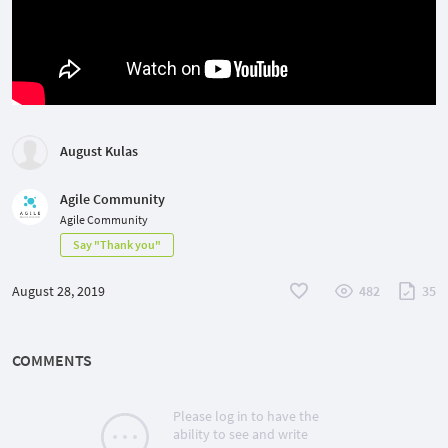
August Kulas
Agile Community
Agile Community
Say "Thank you"
August 28, 2019
482
35
COMMENTS
Please log in to have the
ability to see and write