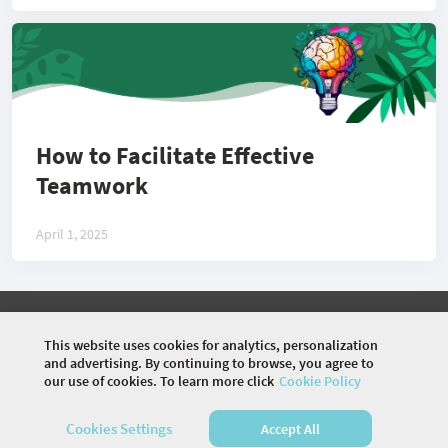
How to Facilitate Effective
Teamwork
April 1, 2025
©
2026 COMMUNITY COMPANY. ALL RIGHTS
RESERVED.
This website uses cookies for analytics, personalization
and advertising. By continuing to browse, you agree to
HOME
EVENTS
SPEAKERS
ARTICLES
VIDEOS
our use of cookies. To learn more click
Cookie Policy
MEMBERS
Cookies Settings
Accept All