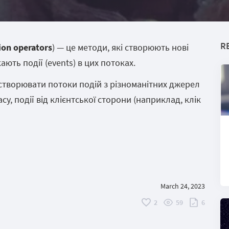
R
ion operators
) — це методи, які створюють нові
ають події (events) в цих потоках.
творювати потоки подій з різноманітних джерел
су, події від клієнтської сторони (наприклад, клік
March 24, 2023
2
59
6