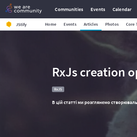
Communities
Events
Calendar
Home
Events
Articles
Photos
Core
JStify
RxJs creation o
RxJS
В цій статті ми розглянемо створювальн