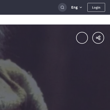
Eng
Login