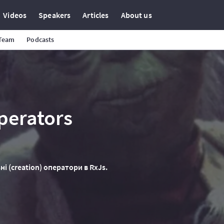
Videos
Speakers
Articles
About us
 Team
Podcasts
perators
і (creation) оператори в RxJs.