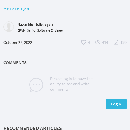
Читати далі...
Nazar Montsibovych
EPAM, Senior Software Engineer
October 27, 2022
4
414
129
COMMENTS
Please log in to have the
ability to see and write
comments
Login
RECOMMENDED ARTICLES