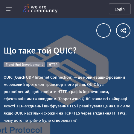
Login
Що таке той QUIC?
Front-End Development
HTTP
QUIC (Quick UDP Internet Connection) — це новий зашифрований
мережевий протокол транспортного рівня. QUIC був
розроблений, щоб зробити HTTP-трафік безпечнішим,
ефективнішим та швидшим. Теоретично QUIC взяла всі найкращі
якості TCP-з’єднань і шифрування TLS і реалізувала це на UDP. Але
якщо QUIC настільки схожий на TCP+TLS через з’єднання HTTP/2,
чому його потрібно було створювати?