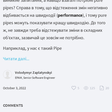
виникне запитання, а навіщо взагалі потрібні pure
pipes? Справа в тому, що відстеження змін негативно
відбивається на швидкодії (
performance
), і тому pure
pipes можуть показувати кращу швидкодію. До того
ж, не завжди треба відстежувати зміни в складних
об’єктах, зазвичай це зовсім не потрібно.
Наприклад, у нас є такий Pipe
Читати далі...
Volodymyr Zaplatynskyi
EPAM, Senior Software Engineer
October 3, 2022
5
125
20
COMMENTS