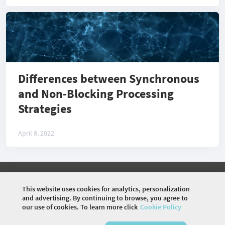
Differences between Synchronous
and Non-Blocking Processing
Strategies
April 8, 2022
©
2026 COMMUNITY COMPANY. ALL RIGHTS
RESERVED.
This website uses cookies for analytics, personalization
and advertising. By continuing to browse, you agree to
HOME
EVENTS
ARTICLES
PHOTOS
our use of cookies. To learn more click
Cookie Policy
CORE TEAM
PODCASTS