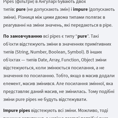
Pipes (фільтри) в Ангуларі бувають двох
типів:
pure
(не допускають змін) і
impure
(допускають
зміни). Різниця між цими двома типами полягає в
реагуванні на зміни значень, які передаються в pipe.
По замовчуванню
всі pipes є типу “
pure
”. Такі
об’єкти відстежують зміни в значеннях примітивних
типів (String, Number, Boolean, Symbol). В інших
об’єктах — типів Date, Array, Function, Object зміни
відстежуються, коли змінюється посилання, а не
значення по посиланню. Тобто, якщо в масив додали
елемент, масив змінився. Але посилання змінної, яка
представляє даний масив, не змінилась. Тому подібні
зміни pure pipes не будуть відстежувати.
Impure pipes
відстежують всі зміни. Можливо, тоді